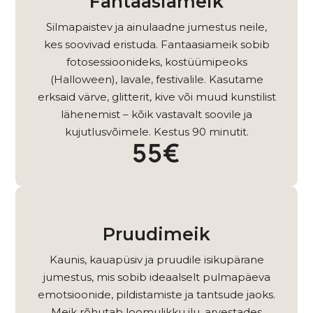
Fantaasiameik
Silmapaistev ja ainulaadne jumestus neile,
kes soovivad eristuda. Fantaasiameik sobib
fotosessioonideks, kostüümipeoks
(Halloween), lavale, festivalile. Kasutame
erksaid värve, glitterit, kive või muud kunstilist
lähenemist – kõik vastavalt soovile ja
kujutlusvõimele. Kestus 90 minutit.
55€
Pruudimeik
Kaunis, kauapüsiv ja pruudile isikupärane
jumestus, mis sobib ideaalselt pulmapäeva
emotsioonide, pildistamiste ja tantsude jaoks.
Meik rõhutab loomulikku ilu, arvestades