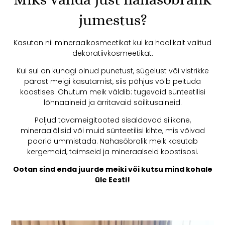
jumestus?
Kasutan nii mineraalkosmeetikat kui ka hoolikalt valitud
dekoratiivkosmeetikat.
Kui sul on kunagi olnud punetust, sügelust või vistrikke
pärast meigi kasutamist, siis põhjus võib peituda
koostises. Ohutum meik väldib: tugevaid sünteetilisi
lõhnaaineid ja ärritavaid säilitusaineid.
Paljud tavameigitooted sisaldavad silikone,
mineraalõlisid või muid sünteetilisi kihte, mis võivad
poorid ummistada. Nahasõbralik meik kasutab
kergemaid, taimseid ja mineraalseid koostisosi.
Ootan sind enda juurde meiki või kutsu mind kohale
üle Eesti!