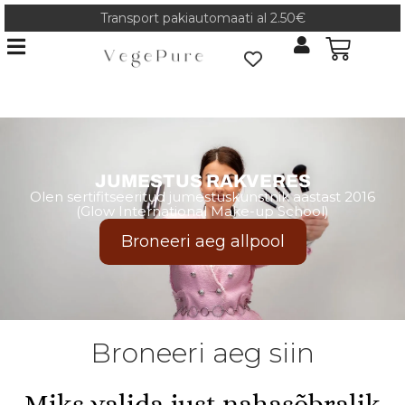
Transport pakiautomaati al 2.50€
JUMESTUS RAKVERES
Olen sertifitseeritud jumestuskunstnik aastast 2016
(Glow International Make-up School)
Broneeri aeg allpool
Broneeri aeg siin
Miks valida just nahasõbralik