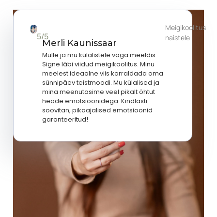
Meigikoolitus
5/5
naistele
Merli Kaunissaar
Mulle ja mu külalistele väga meeldis
Signe läbi viidud meigikoolitus. Minu
meelest ideaalne viis korraldada oma
sünnipäev teistmoodi. Mu külalised ja
mina meenutasime veel pikalt õhtut
heade emotsioonidega. Kindlasti
soovitan, pikaajalised emotsioonid
garanteeritud!