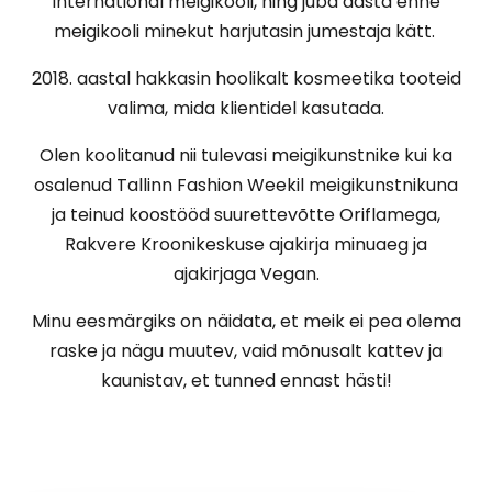
International meigikooli, ning juba aasta enne
meigikooli minekut harjutasin jumestaja kätt.
2018. aastal hakkasin hoolikalt kosmeetika tooteid
valima, mida klientidel kasutada.
Olen koolitanud nii tulevasi meigikunstnike kui ka
osalenud Tallinn Fashion Weekil meigikunstnikuna
ja teinud koostööd suurettevõtte Oriflamega,
Rakvere Kroonikeskuse ajakirja minuaeg ja
ajakirjaga Vegan.
Minu eesmärgiks on näidata, et meik ei pea olema
raske ja nägu muutev, vaid mõnusalt kattev ja
kaunistav, et tunned ennast hästi!