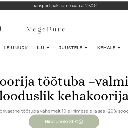
Transport pakiautomaati al 2.50€
LEIUNURK
ILU
JUUSTELE
KEHALE
orija töötuba –valmi
looduslik kehakoorij
privaatne töötuba vähemalt 10le inimesele ja saa -20% soo
Hind ühele 35€