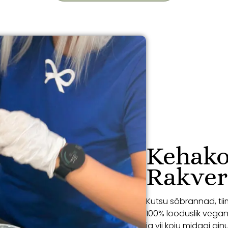
Kehako
Rakvere
Kutsu sõbrannad, tii
100% looduslik vegan
ja vii koju midagi ai