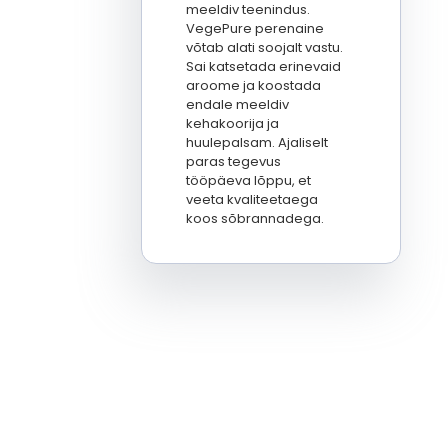
meeldiv teenindus.
VegePure perenaine
võtab alati soojalt vastu.
Sai katsetada erinevaid
aroome ja koostada
endale meeldiv
kehakoorija ja
huulepalsam. Ajaliselt
paras tegevus
tööpäeva lõppu, et
veeta kvaliteetaega
koos sõbrannadega.