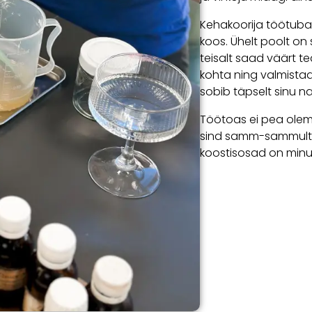
Kehakoorija töötuba
koos. Ühelt poolt on
teisalt saad väärt t
kohta ning valmistad 
sobib täpselt sinu n
Töötoas ei pea ole
sind samm-sammult. 
koostisosad on minu