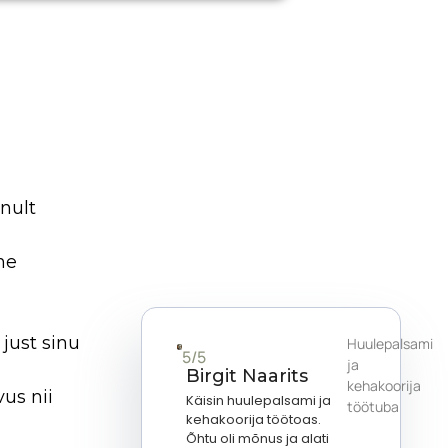
nult
ne
 just sinu
Huulepalsami
5/5
ja
Birgit Naarits
kehakoorija
vus nii
Käisin huulepalsami ja
töötuba
kehakoorija töötoas.
Õhtu oli mõnus ja alati