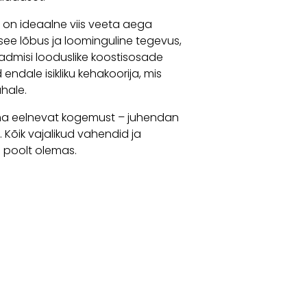
 on ideaalne viis veeta aega
 see lõbus ja loominguline tegevus,
eadmisi looduslike koostisosade
endale isikliku kehakoorija, mis
ahale.
ma eelnevat kogemust – juhendan
Kõik vajalikud vahendid ja
 poolt olemas.