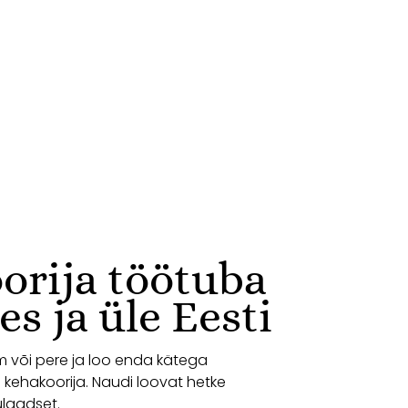
orija töötuba
s ja üle Eesti
m või pere ja loo enda kätega
 kehakoorija. Naudi loovat hetke
nulaadset.