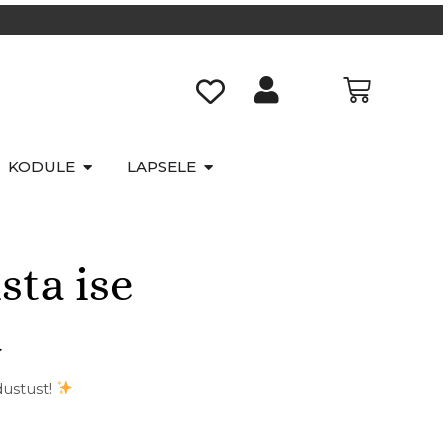
KODULE
LAPSELE
sta ise
a
dustust!