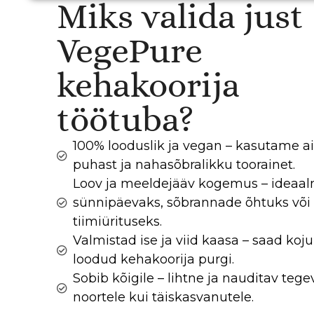
Miks valida just
VegePure
kehakoorija
töötuba?
100% looduslik ja vegan – kasutame ai
puhast ja nahasõbralikku toorainet.
Loov ja meeldejääv kogemus – ideaal
sünnipäevaks, sõbrannade õhtuks või
tiimiürituseks.
Valmistad ise ja viid kaasa – saad koju
loodud kehakoorija purgi.
Sobib kõigile – lihtne ja nauditav tege
noortele kui täiskasvanutele.