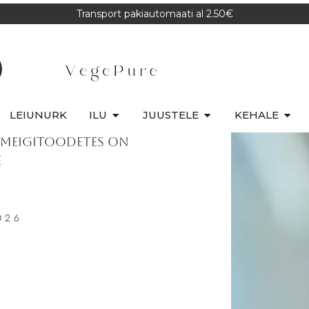
Transport pakiautomaati al 2.50€
LEIUNURK
ILU
JUUSTELE
KEHALE
u meigitoodetes on
e
026