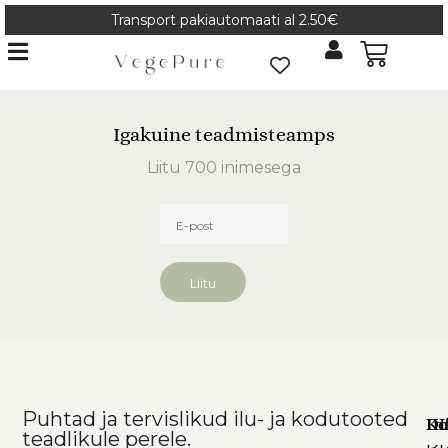
Transport pakiautomaati al 2.50€
Igakuine teadmisteamps
Liitu 700 inimesega
Liitu
Puhtad ja tervislikud ilu- ja kodutooted
Ko
In
DI
teadlikule perele.