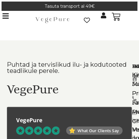
Tasuta transport al 49€
Puhtad ja tervislikud ilu- ja kodutooted
Ko
In
DI
teadlikule perele.
K
il
Mü
Ju
VegePure
Pr
Pr
Jä
Fa
Pr
Me
VegePure
is
Ch
Ve
Me
What Our Clients Say
il
no