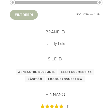
Hind:
20€
—
30€
FILTREERI
BRÄNDID
Lily Lolo
SILDID
ANNE&STIIL ILULEMMIK
EESTI KOSMEETIKA
KÄSITÖÖ
LOODUSKOSMEETIKA
HINNANG
(1)