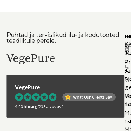
Hinnanguga
5
/ 5
Puhtad ja tervislikud ilu- ja kodutooted
Ko
In
DI
teadlikule perele.
K
il
Mü
Ju
VegePure
Pr
Pr
Jä
Fa
Pr
Me
VegePure
is
Ch
Ve
Me
What Our Clients Say
il
no
4.90 hinnang
(238 arvustust)
Me
na
Me