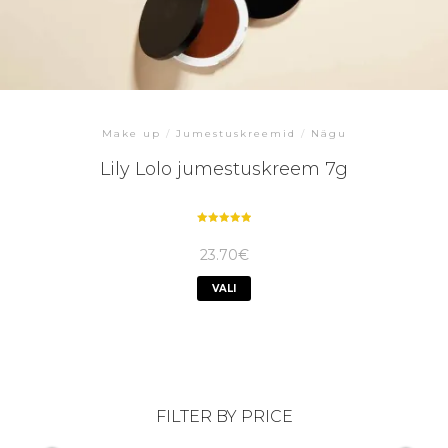
Make up
/
Jumestuskreemid
/
Nägu
Lily Lolo jumestuskreem 7g
Hinnanguga
5.00
23.70
€
/ 5
VALI
FILTER BY PRICE