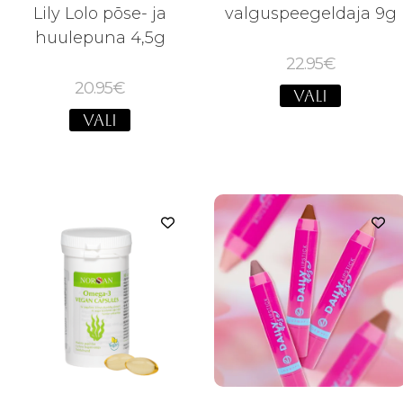
Lily Lolo põse- ja
valguspeegeldaja 9g
huulepuna 4,5g
22.95
€
20.95
€
VALI
VALI