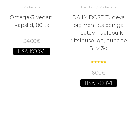
Make up
Huuled
/
Make up
Omega-3 Vegan,
DAILY DOSE Tugeva
kapslid, 80 tk
pigmentatsiooniga
niisutav huulepulk
riitsinusõliga, punane
34.00
€
Rizz 3g
LISA KORVI
Hinnanguga
5.00
6.00
€
/ 5
LISA KORVI