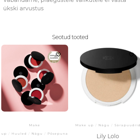
Vabandame, praegustele valikutele ei vasta
ükski arvustus
Seotud tooted
Make
Make up
/
Nägu
/
Särapuudri
up
/
Huuled
/
Nägu
/
Põsepunad
Lily Lolo