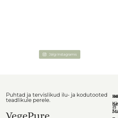
Jälgi Instagramis
Puhtad ja tervislikud ilu- ja kodutooted
Ko
In
DI
teadlikule perele.
K
il
Mü
Ju
VegePure