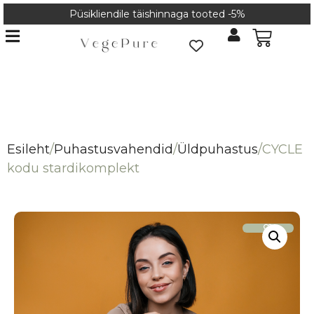
Püsikliendile täishinnaga tooted -5%
Esileht
/
Puhastusvahendid
/
Üldpuhastus
/
CYCLE
kodu stardikomplekt