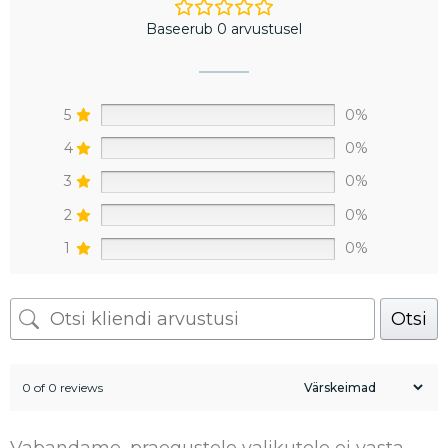
Baseerub 0 arvustusel
5
0%
4
0%
3
0%
2
0%
1
0%
Otsi
0 of 0 reviews