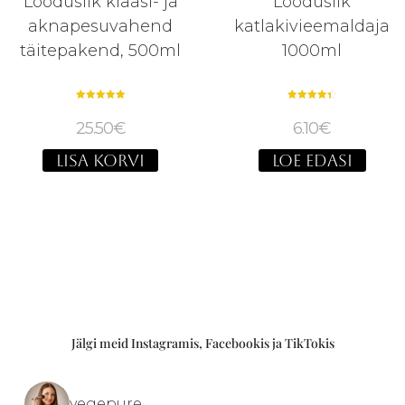
Looduslik
Looduslik klaasi- ja
katlakivieemaldaja
aknapesuvahend
1000ml
täitepakend, 500ml
Hinnanguga
Hinnanguga
4.40
5.00
6.10
€
25.50
€
/ 5
/ 5
LOE EDASI
LISA KORVI
Jälgi meid Instagramis, Facebookis ja TikTokis
vegepure