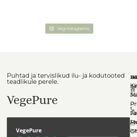
Jälgi Instagramis
Puhtad ja tervislikud ilu- ja kodutooted
Ko
In
DI
teadlikule perele.
K
il
Mü
Ju
VegePure
Pr
Pr
Jä
Fa
Pr
Me
VegePure
is
Ch