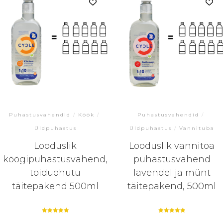
Puhastusvahendid
/
Köök
/
Puhastusvahendid
/
Üldpuhastus
Üldpuhastus
/
Vannituba
Looduslik
Looduslik vannitoa
köögipuhastusvahend,
puhastusvahend
toiduohutu
lavendel ja münt
täitepakend 500ml
täitepakend, 500ml
Hinnanguga
Hinnanguga
5.00
5.00