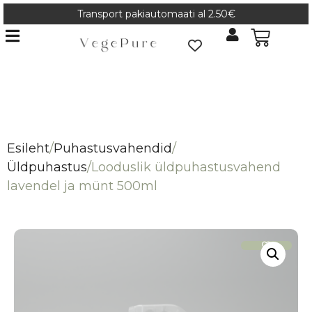
Transport pakiautomaati al 2.50€
Esileht
/
Puhastusvahendid
/
Üldpuhastus
/
Looduslik üldpuhastusvahend
lavendel ja münt 500ml