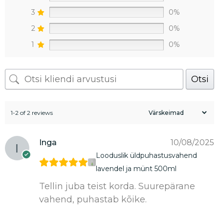
3
0%
2
0%
1
0%
Otsi
1-2 of 2 reviews
Inga
10/08/2025
Looduslik üldpuhastusvahend
lavendel ja münt 500ml
Tellin juba teist korda. Suurepärane
vahend, puhastab kõike.