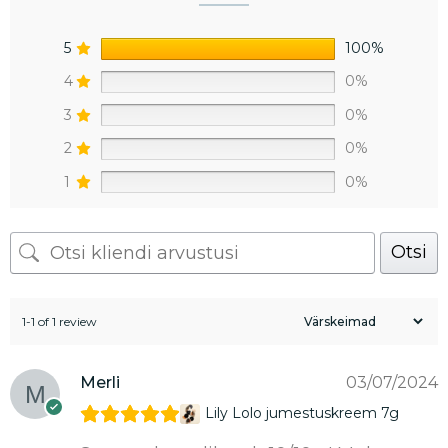
5
100%
4
0%
3
0%
2
0%
1
0%
Otsi
1-1 of 1 review
Merli
03/07/2024
Lily Lolo jumestuskreem 7g