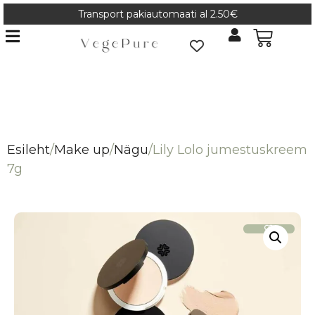
Transport pakiautomaati al 2.50€
Esileht
/
Make up
/
Nägu
/
Lily Lolo jumestuskreem
7g