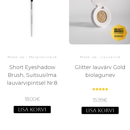
Make up
/
Meigitarvikud
Make up
/
Lauvärvid
Short Eyeshadow
Glitter lauvärv Gold
Brush, Suitsusilma
biolagunev
lauvärvipintsel Nr.8
Hinnanguga
5.00
18.00
€
15.99
€
/ 5
LISA KORVI
LISA KORVI