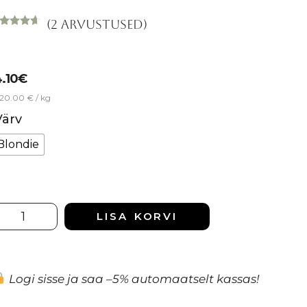
(
2
arvustused)
nnatud
50
/5
iendi
nnangu
hjal
4.10
€
20.00 € / kg
Värv
Blondie
LISA KORVI
Logi sisse ja saa –5% automaatselt kassas!