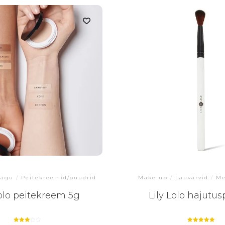
ägu
/
Peitekreemid/puudrid
Make up
/
Lauvärvid
/
Me
Lolo peitekreem 5g
Lily Lolo hajutus