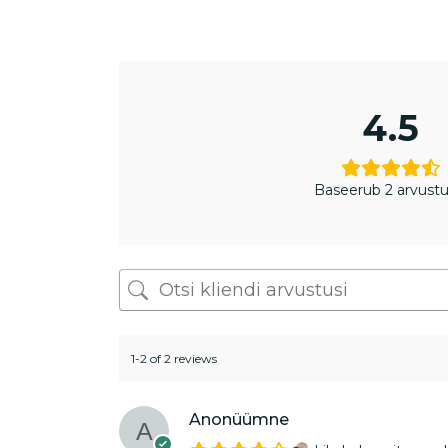
4.5
Baseerub 2 arvustu
1-2 of 2 reviews
Anonüümne