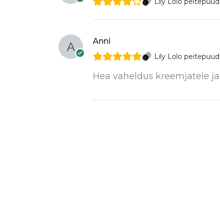
Lily Lolo peitepuud
Anni
Lily Lolo peitepuud
Hea vaheldus kreemjatele ja