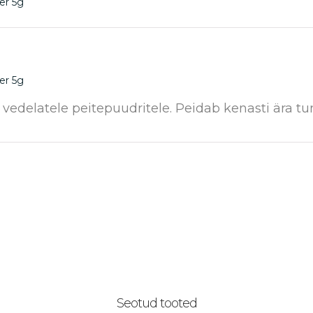
er 5g
er 5g
 vedelatele peitepuudritele. Peidab kenasti ära 
Seotud tooted