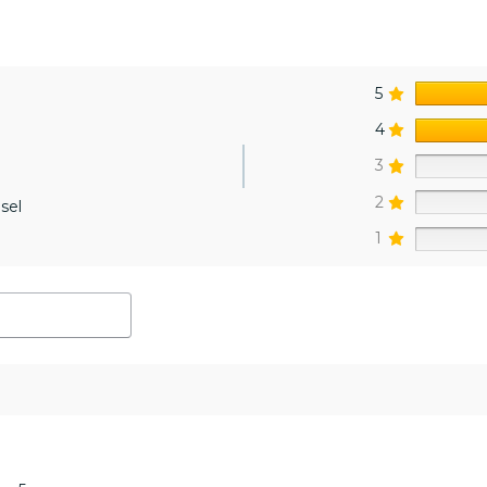
5
4
3
2
sel
1