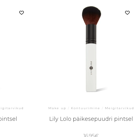
igitarvikud
Make up
/
Kontuurimine
/
Meigitarvikud
pintsel
Lily Lolo päikesepuudri pintsel
16.95
€