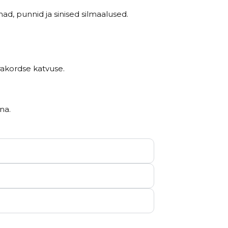
d, punnid ja sinised silmaalused.
erakordse katvuse.
na.