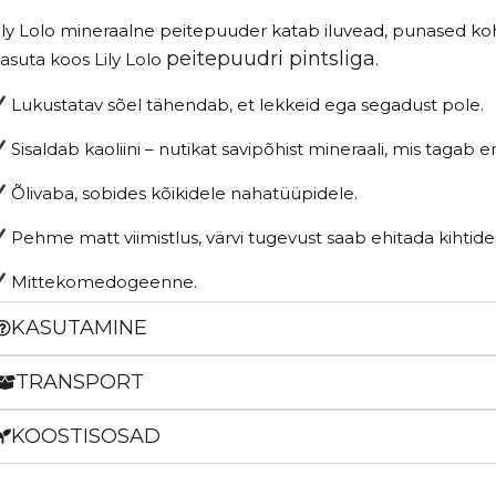
ily Lolo mineraalne peitepuuder katab iluvead, punased koha
peitepuudri pintsliga
asuta koos Lily Lolo
.
Lukustatav sõel tähendab, et lekkeid ega segadust pole.
Sisaldab kaoliini – nutikat savipõhist mineraali, mis tagab 
Õlivaba, sobides kõikidele nahatüüpidele.
Pehme matt viimistlus, v
ärvi tugevust saab ehitada kihtide
Mittekomedogeenne.
KASUTAMINE
TRANSPORT
KOOSTISOSAD