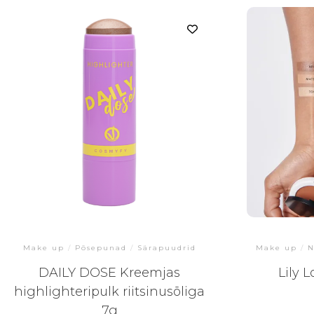
Make up
/
Põsepunad
/
Särapuudrid
Make up
/
N
DAILY DOSE Kreemjas
Lily 
highlighteripulk riitsinusõliga
7g