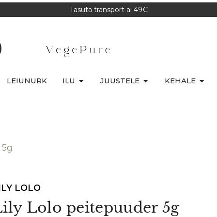
Tasuta transport al 49€
LEIUNURK
ILU
JUUSTELE
KEHALE
 5g
ILY LOLO
Lily Lolo peitepuuder 5g