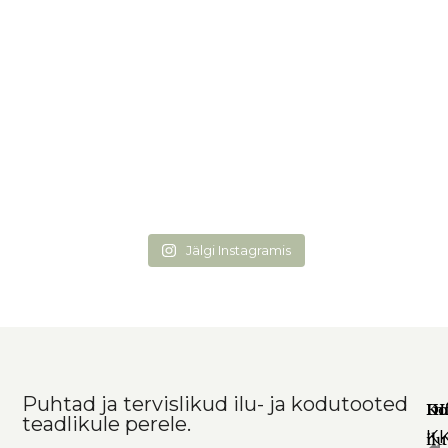
Jälgi Instagramis
Puhtad ja tervislikud ilu- ja kodutooted
Ko
In
DI
teadlikule perele.
K
il