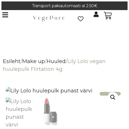
Transport pakiautomaati al 2.50€
Esileht
/
Make up
/
Huuled
/
Lily Lolo vegan
huulepulk Flirtation 4g