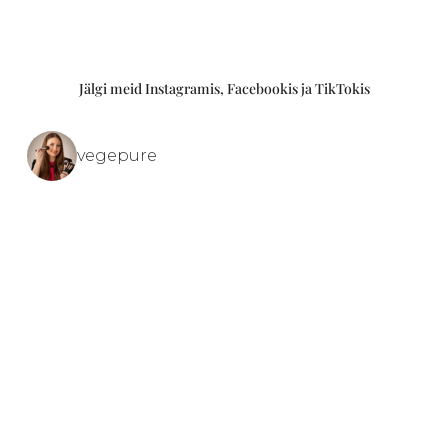
Jälgi meid Instagramis, Facebookis ja TikTokis
vegepure