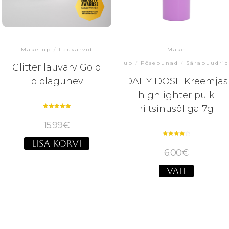
Make up
/
Lauvärvid
Make
up
/
Põsepunad
/
Särapuudri
Glitter lauvärv Gold
biolagunev
DAILY DOSE Kreemjas
highlighteripulk
riitsinusõliga 7g
Hinnanguga
5.00
15.99
€
/ 5
LISA KORVI
Hinnanguga
4.00
6.00
€
/ 5
VALI