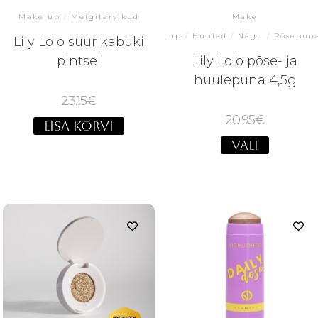
Make up
/
Meigitarvikud
Make
up
/
Huuled
/
Nägu
/
Põsepun
Lily Lolo suur kabuki
pintsel
Lily Lolo põse- ja
huulepuna 4,5g
23.15
€
20.95
€
LISA KORVI
VALI