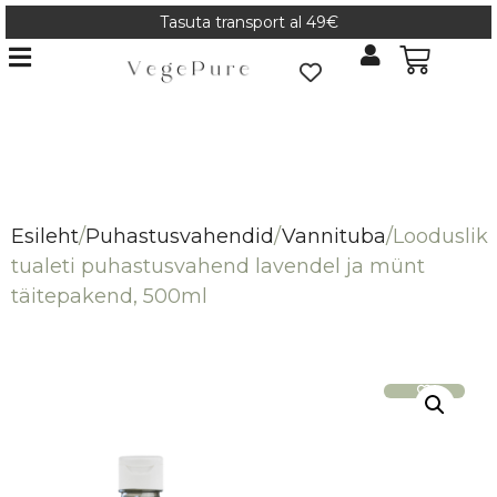
Tasuta transport al 49€
Esileht
/
Puhastusvahendid
/
Vannituba
/
Looduslik
tualeti puhastusvahend lavendel ja münt
täitepakend, 500ml