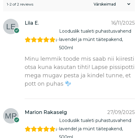
1-2 of 2 reviews
Liia E.
16/11/2025
Looduslik tualeti puhastusvahend
lavendel ja münt täitepakend,
500ml
Minu lemmik toode mis saab nii kiiresti
otsa kuna kasutan tihti! Lapse pissipotti
mega mugav pesta ja kindel tunne, et
pott on puhas
Marion Rakaselg
27/09/2025
Looduslik tualeti puhastusvahend
lavendel ja münt täitepakend,
500ml