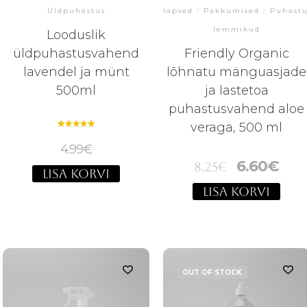
Üldpuhastus
lapsed
/
Pakkumised
/
Puhast
lemmikud
Looduslik
üldpuhastusvahend
Friendly Organic
lavendel ja münt
lõhnatu mänguasjade
500ml
ja lastetoa
puhastusvahend aloe
veraga, 500 ml
Hinnanguga
5.00
4.99
€
/ 5
6.60
€
8.25
€
LISA KORVI
LISA KORVI
OUT OF STOCK