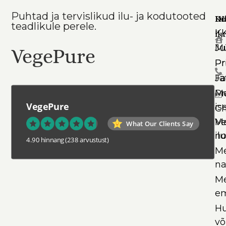
Puhtad ja tervislikud ilu- ja kodutooted
Ko
In
DI
teadlikule perele.
K
il
Mü
Ju
VegePure
Pr
Pr
Jä
Fa
Pr
Me
VegePure
is
Ch
Ve
Me
What Our Clients Say
il
no
4.90 hinnang
(238 arvustust)
Me
na
Me
em
Hu
võ