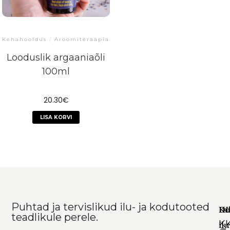
Kehahooldus
/
Aroomiteraapia
/
Baasõlid
/
Juuksehooldus
/
Juuk
Looduslik argaaniaõli
100ml
20.30
€
LISA KORVI
Puhtad ja tervislikud ilu- ja kodutooted
Ko
In
DI
teadlikule perele.
K
il