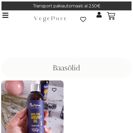
Transport pakiautomaati al 2.50€
Baasõlid