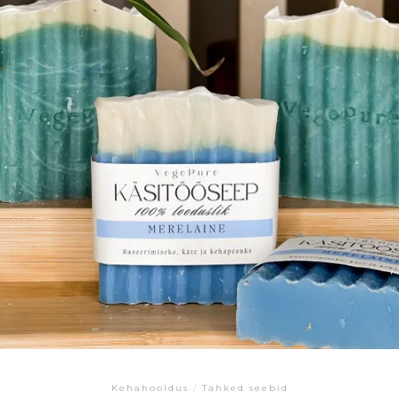
Kehahooldus
/
Tahked seebid