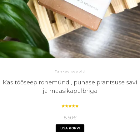
Tahked seebid
Käsitööseep rohemündi, punase prantsuse savi
ja maasikapulbriga
Hinnanguga
5.00
8.50
€
/ 5
LISA KORVI