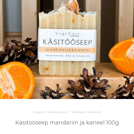
Signe lemmikud
/
Tahked seebid
Käsitööseep mandariin ja kaneel 100g