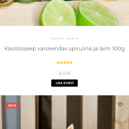
Tahked seebid
Käsitööseep värskendav spirulina ja laim 100g
Hinnanguga
5.00
8.50
€
/ 5
LISA KORVI
SALE