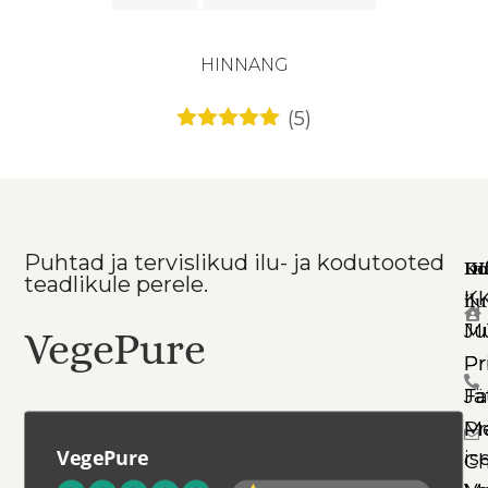
HINNANG
(5)
Hinnanguga
5
/ 5
Puhtad ja tervislikud ilu- ja kodutooted
Ko
In
DI
teadlikule perele.
K
il
Mü
Ju
VegePure
Pr
Pr
Jä
Fa
Pr
Me
VegePure
is
Ch