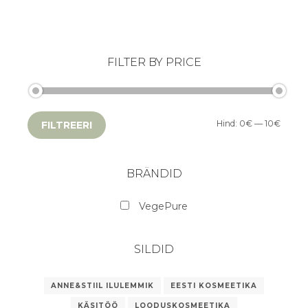
FILTER BY PRICE
Hind:
0€
—
10€
FILTREERI
BRÄNDID
VegePure
SILDID
ANNE&STIIL ILULEMMIK
EESTI KOSMEETIKA
KÄSITÖÖ
LOODUSKOSMEETIKA