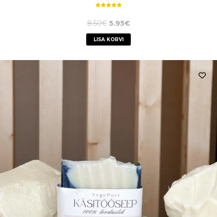
Hinnanguga
5.00
8.50
€
5.95
€
/ 5
LISA KORVI