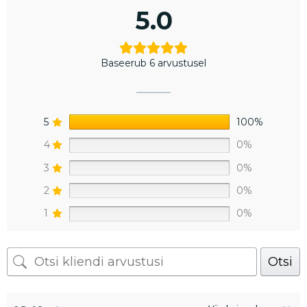
5.0
Baseerub 6 arvustusel
5
100%
4
0%
3
0%
2
0%
1
0%
Otsi