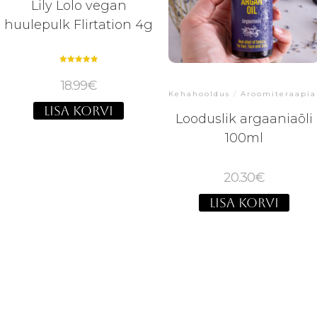
Lily Lolo vegan
huulepulk Flirtation 4g
Hinnanguga
5.00
18.99
€
/ 5
Kehahooldus
/
Aroomiteraapia
LISA KORVI
Looduslik argaaniaõli
100ml
20.30
€
LISA KORVI