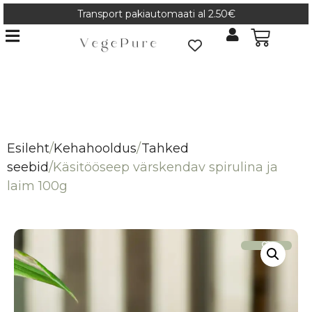
Transport pakiautomaati al 2.50€
Esileht
/
Kehahooldus
/
Tahked
seebid
/
Käsitööseep värskendav spirulina ja
laim 100g