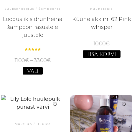
Juuksehooldus
/
Šampoonid
Küünelakid
Looduslik sidrunheina
Küünelakk nr. 62 Pink
šampoon rasustele
whisper
juustele
10.00
€
LISA KORVI
Hinnanguga
5.00
11.00
€
–
33.00
€
/ 5
VALI
Make up
/
Huuled