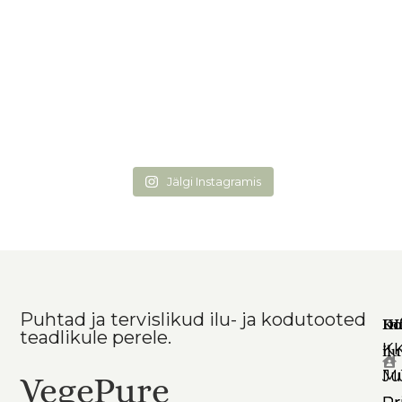
Jälgi Instagramis
Puhtad ja tervislikud ilu- ja kodutooted
Ko
In
DI
teadlikule perele.
K
il
Mü
Ju
VegePure