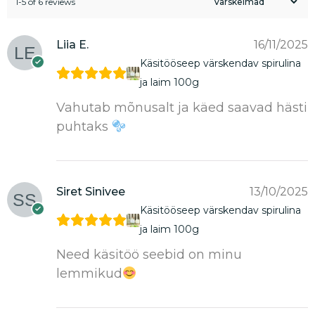
1-5 of 6 reviews
Liia E.
16/11/2025
Käsitööseep värskendav spirulina
ja laim 100g
Vahutab mõnusalt ja käed saavad hästi
puhtaks
Siret Sinivee
13/10/2025
Käsitööseep värskendav spirulina
ja laim 100g
Need käsitöö seebid on minu
lemmikud