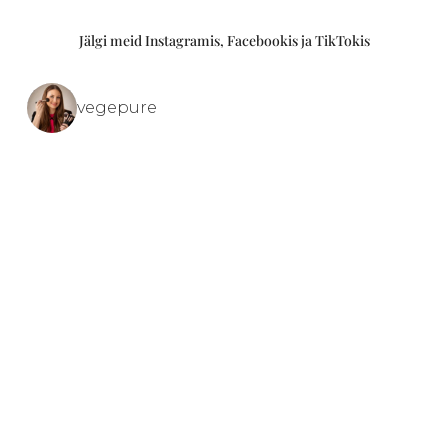
Jälgi meid Instagramis, Facebookis ja TikTokis
vegepure