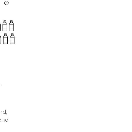
/
nd,
end