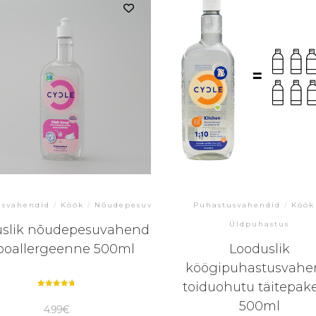
usvahendid
/
Köök
/
Nõudepesuvahendid
Puhastusvahendid
/
Köök
Üldpuhastus
uslik nõudepesuvahend
poallergeenne 500ml
Looduslik
köögipuhastusvahe
toiduohutu täitepak
Hinnanguga
4.82
500ml
4.99
€
/ 5