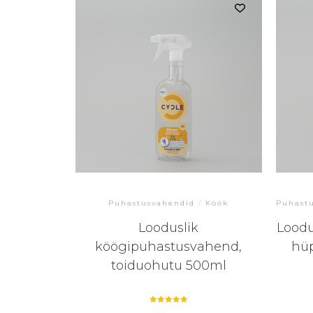
Puhastusvahendid
/
Köök
Puhast
Looduslik
Lood
köögipuhastusvahend,
hü
toiduohutu 500ml
Hinnanguga