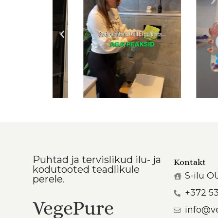
Puhtad ja tervislikud ilu- ja
Kontakt
kodutooted teadlikule
S-ilu O
perele.
+372 5
VegePure
info@v