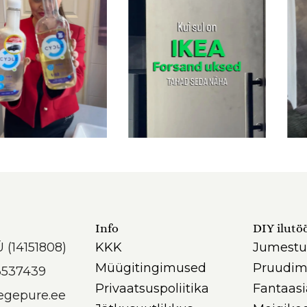
Info
DIY ilutö
Ü (14151808)
KKK
Jumestu
Müügitingimused
Pruudim
3537439
Privaatsuspoliitika
Fantaas
egepure.ee