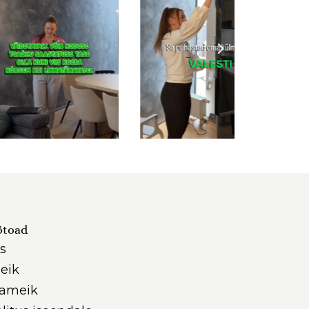
ötoad
s
eik
iameik