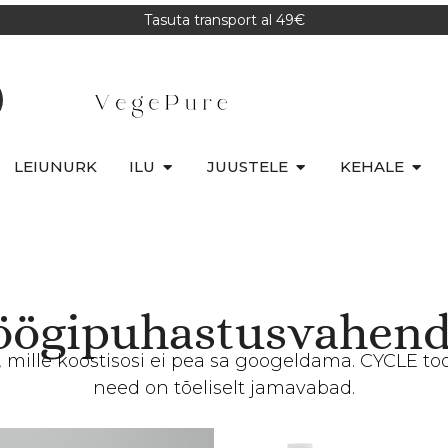
Tasuta transport al 49€
LEIUNURK
ILU
JUUSTELE
KEHALE
öögipuhastusvahend
ille koostisosi ei pea sa googeldama. CYCLE toot
need on tõeliselt jamavabad.