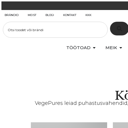
BRÄNDID
MEIST
BLOGI
KONTAKT
KKK
TÖÖTOAD
MEIK
K
VegePures leiad puhastusvahendid, m