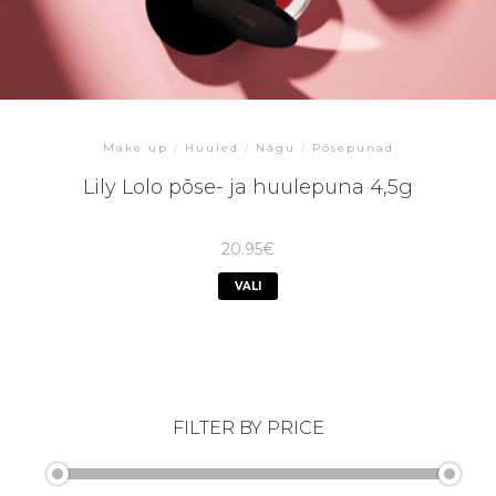
Make up
/
Huuled
/
Nägu
/
Põsepunad
Lily Lolo põse- ja huulepuna 4,5g
20.95
€
VALI
FILTER BY PRICE