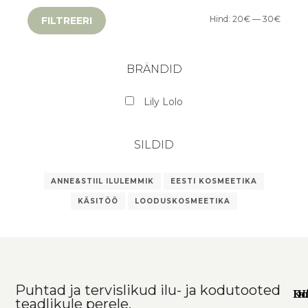
Hind:
20€
—
30€
FILTREERI
BRÄNDID
Lily Lolo
SILDID
ANNE&STIIL ILULEMMIK
EESTI KOSMEETIKA
KÄSITÖÖ
LOODUSKOSMEETIKA
Puhtad ja tervislikud ilu- ja kodutooted
Ko
In
DI
teadlikule perele.