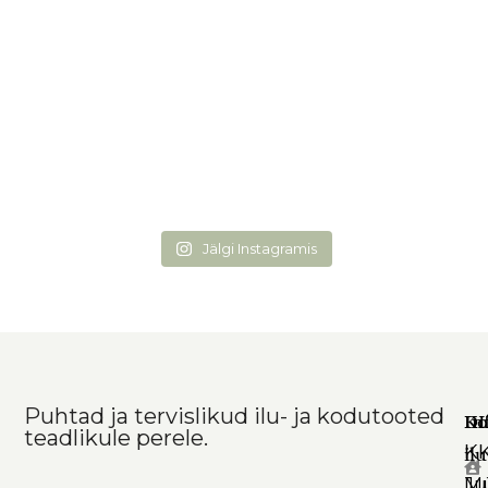
Jälgi Instagramis
Puhtad ja tervislikud ilu- ja kodutooted
Ko
In
DI
teadlikule perele.
K
il
Mü
Ju