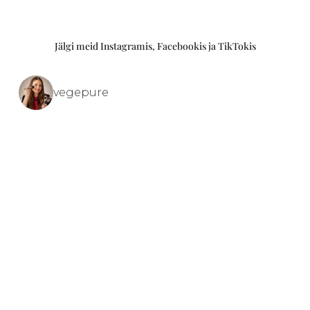
Jälgi meid Instagramis, Facebookis ja TikTokis
vegepure