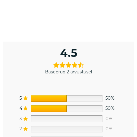
4.5
Baseerub 2 arvustusel
5
50%
4
50%
3
0%
2
0%