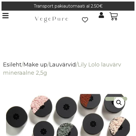
Transport pakiautomaati al 2.50€
Esileht
/
Make up
/
Lauvärvid
/
Lily Lolo lauvärv
mineraalne 2,5g