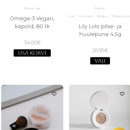
Make up
Make
up
/
Huuled
/
Nägu
/
Põsepun
Omega-3 Vegan,
kapslid, 80 tk
Lily Lolo põse- ja
huulepuna 4,5g
34.00
€
20.95
€
LISA KORVI
VALI