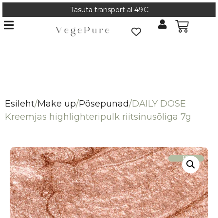
Tasuta transport al 49€
Esileht
/
Make up
/
Põsepunad
/
DAILY DOSE
Kreemjas highlighteripulk riitsinusõliga 7g