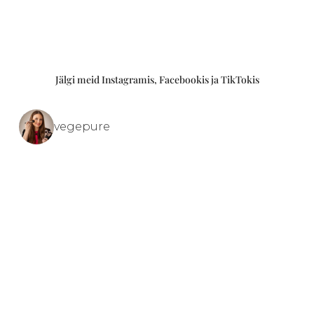
Jälgi meid Instagramis, Facebookis ja TikTokis
vegepure