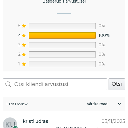
Baseerub 1 arvustusel
5
0%
4
100%
3
0%
2
0%
1
0%
Otsi
1-1 of 1 review
kristi udras
03/11/2025