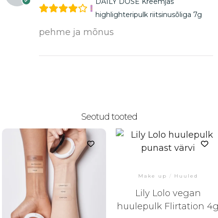
DAILY DOSE Kreemjas
highlighteripulk riitsinusõliga 7g
pehme ja mõnus
Seotud tooted
Make up
/
Huuled
Lily Lolo vegan
huulepulk Flirtation 4