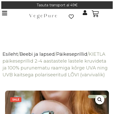
Tasuta transport al 49€
Esileht
/
Beebi ja lapsed
/
Päikeseprillid
/
KIETLA
päikeseprillid 2-4 aastastele lastele kruvideta
ja 100% purunematu raamiga kõrge UVA ning
UVB kaitsega polariseeritud LÕVI (värvivalik)
SALE