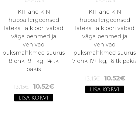
lemmikud
lemmikud
KIT and KIN
KIT and KIN
hüpoallergeensed
hüpoallergeensed
lateksi ja kloori vabad
lateksi ja kloori vabad
väga pehmed ja
väga pehmed ja
venivad
venivad
püksmähkmed suurus
püksmähkmed suuru
8 ehk 19+ kg, 14 tk
7 ehk 17+ kg, 16 tk paki
pakis
10.52
€
13.15
€
10.52
€
13.15
€
LISA KORVI
LISA KORVI