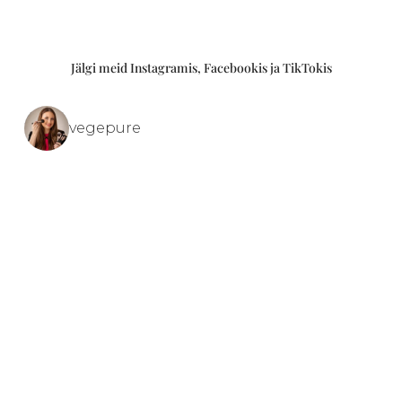
Jälgi meid Instagramis, Facebookis ja TikTokis
vegepure