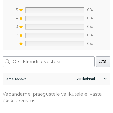
5
0%
4
0%
3
0%
2
0%
1
0%
Otsi
0 of 0 reviews
Vabandame, praegustele valikutele ei vasta
ükski arvustus