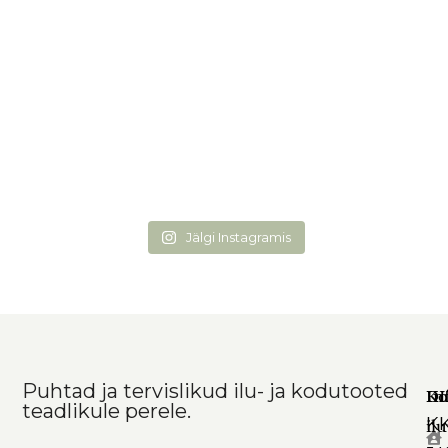
Jälgi Instagramis
Puhtad ja tervislikud ilu- ja kodutooted
Ko
In
DI
teadlikule perele.
K
il