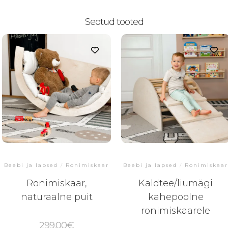
Seotud tooted
Beebi ja lapsed
/
Ronimiskaar
Beebi ja lapsed
/
Ronimiskaa
Ronimiskaar,
Kaldtee/liumägi
naturaalne puit
kahepoolne
ronimiskaarele
299.00
€