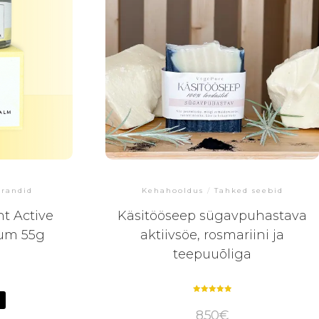
randid
Kehahooldus
/
Tahked seebid
t Active
Käsitööseep sügavpuhastava
ium 55g
aktiivsöe, rosmariini ja
teepuuõliga
Hinnanguga
5.00
8.50
€
/ 5