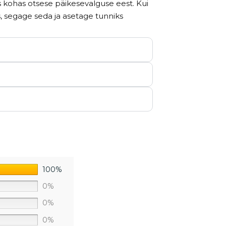
 kohas otsese päikesevalguse eest. Kui
segage seda ja asetage tunniks
100%
0%
0%
0%