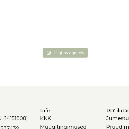
Jälgi Instagramis
Info
DIY ilutö
Ü (14151808)
KKK
Jumestu
Müügitingimused
Pruudim
3537439