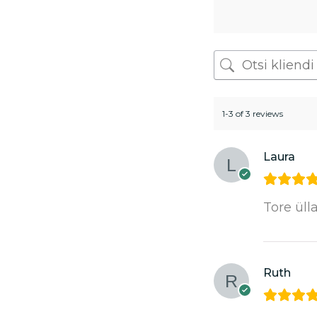
1-3 of 3 reviews
Laura
Tore üll
Ruth