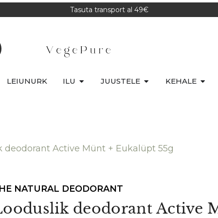
Tasuta transport al 49€
LEIUNURK
ILU
JUUSTELE
KEHALE
k deodorant Active Münt + Eukalüpt 55g
HE NATURAL DEODORANT
Looduslik deodorant Active 