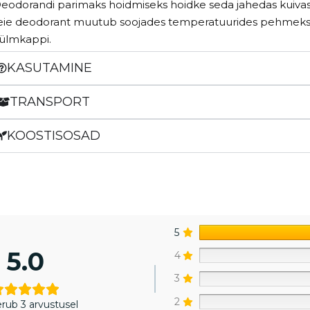
eodorandi parimaks hoidmiseks hoidke seda jahedas kuivas
eie deodorant muutub soojades temperatuurides pehmeks, 
ülmkappi.
KASUTAMINE
TRANSPORT
KOOSTISOSAD
5
5.0
4
3
2
rub 3 arvustusel