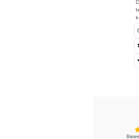
D
t
k
Basee