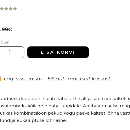
nnatud
00
/5
iendi
nnangu
3.99
€
hjal
 laos
LISA KORVI
Logi sisse ja saa –5% automaatselt kassas!
ooduslik deodorant sulab nahale lihtsalt ja sobib ideaalselt
asutamiseks kõikidele nahatüüpidele. Antibakteriaalse ma
utikas kombinatsioon pakub kogu päeva kaitset lõhna vastu.
ündi ja eukalüptuse lõhnaline.