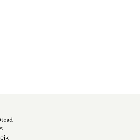
ötoad
s
eik