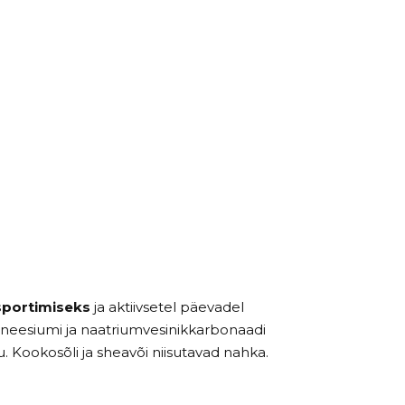
sportimiseks
ja aktiivsetel päevadel
gneesiumi ja naatriumvesinikkarbonaadi
 Kookosõli ja sheavõi niisutavad nahka.