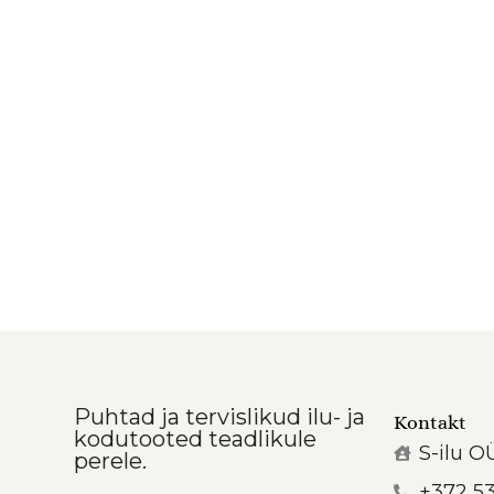
Puhtad ja tervislikud ilu- ja
Kontakt
kodutooted teadlikule
S-ilu O
perele.
+372 5