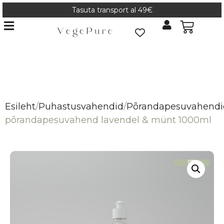
Tasuta transport al 49€
Esileht
/
Puhastusvahendid
/
Põrandapesuvahendi
põrandapesuvahend lavendel & münt 1000ml