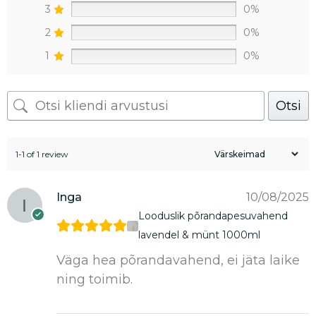
3
0%
2
0%
1
0%
Otsi
1-1 of 1 review
Inga
10/08/2025
Looduslik põrandapesuvahend
lavendel & münt 1000ml
Väga hea põrandavahend, ei jäta laike
ning toimib.