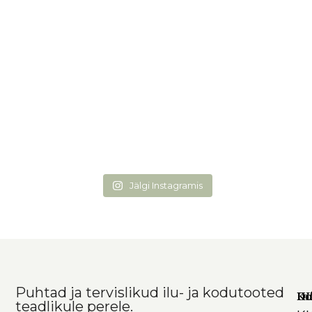
Jälgi Instagramis
Puhtad ja tervislikud ilu- ja kodutooted
Ko
In
DI
teadlikule perele.