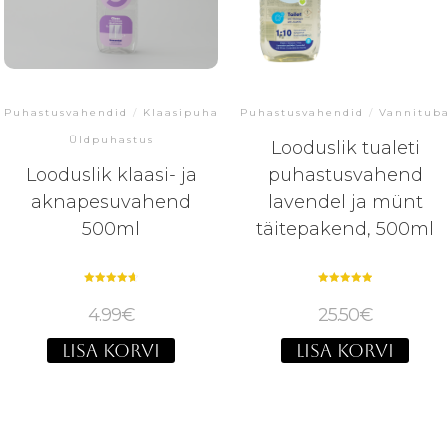
Puhastusvahendid
/
Vannitub
Puhastusvahendid
/
Klaasipuhastus
/
Üldpuhastus
Looduslik tualeti
puhastusvahend
Looduslik klaasi- ja
lavendel ja münt
aknapesuvahend
täitepakend, 500ml
500ml
Hinnanguga
Hinnanguga
5.00
4.67
25.50
€
4.99
€
/ 5
/ 5
LISA KORVI
LISA KORVI