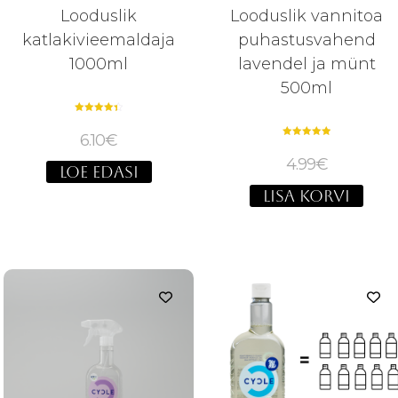
Looduslik
Looduslik vannitoa
katlakivieemaldaja
puhastusvahend
1000ml
lavendel ja münt
500ml
Hinnanguga
4.40
6.10
€
/ 5
Hinnanguga
5.00
4.99
€
/ 5
LOE EDASI
LISA KORVI