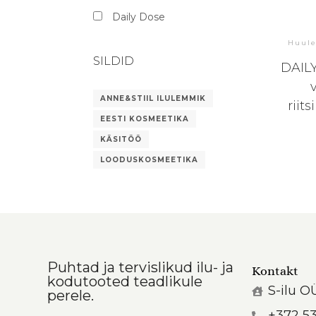
Daily Dose
Huul
SILDID
DAILY
ANNE&STIIL ILULEMMIK
riit
EESTI KOSMEETIKA
KÄSITÖÖ
LOODUSKOSMEETIKA
Puhtad ja tervislikud ilu- ja
Kontakt
kodutooted teadlikule
S-ilu O
perele.
+372 5