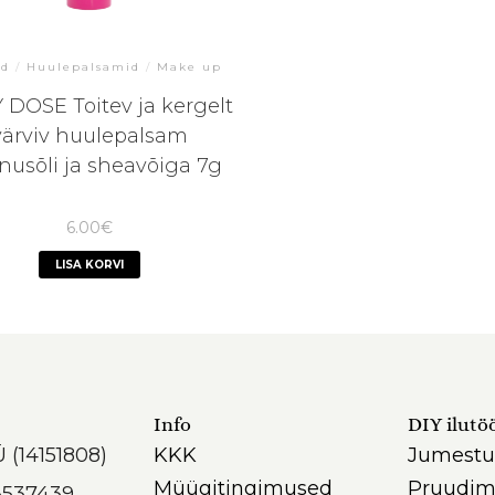
ed
/
Huulepalsamid
/
Make up
 DOSE Toitev ja kergelt
värviv huulepalsam
sinusõli ja sheavõiga 7g
6.00
€
LISA KORVI
Info
DIY ilutö
Ü (14151808)
KKK
Jumestu
Müügitingimused
Pruudim
3537439