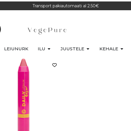
Transport pakiautomaati al 2.50€
LEIUNURK
ILU
JUUSTELE
KEHALE