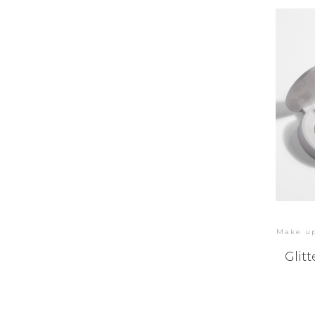
Make u
Glit