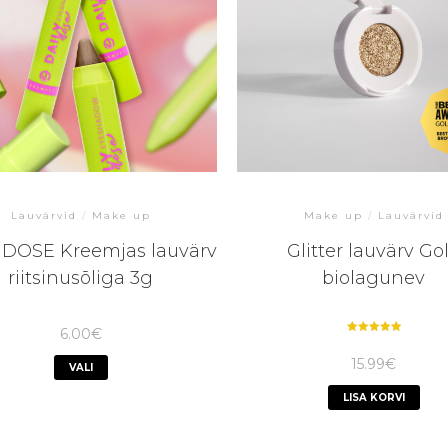
Lauvärvid
/
Make up
Make up
/
Lauvärvid
 DOSE Kreemjas lauvärv
Glitter lauvärv Go
riitsinusõliga 3g
biolagunev
6.00
€
Hinnanguga
5.00
15.99
€
/ 5
VALI
LISA KORVI