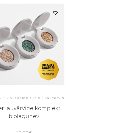
p
/
Kinkekomplektid
/
Lauvärvid
ter lauvärvide komplekt
biolagunev
40.00
€