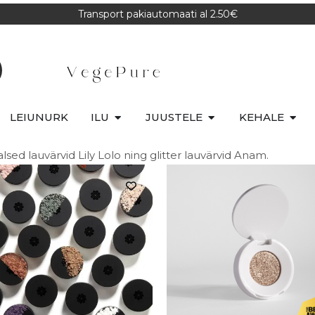
Transport pakiautomaati al 2.50€
LEIUNURK
ILU
JUUSTELE
KEHALE
lsed lauvärvid Lily Lolo ning glitter lauvärvid Anam.