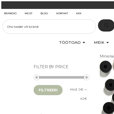
BRÄNDID
MEIST
BLOGI
KONTAKT
KKK
TÖÖTOAD
MEIK
Mineraa
FILTER BY PRICE
Hind:
0€
—
FILTREERI
40€