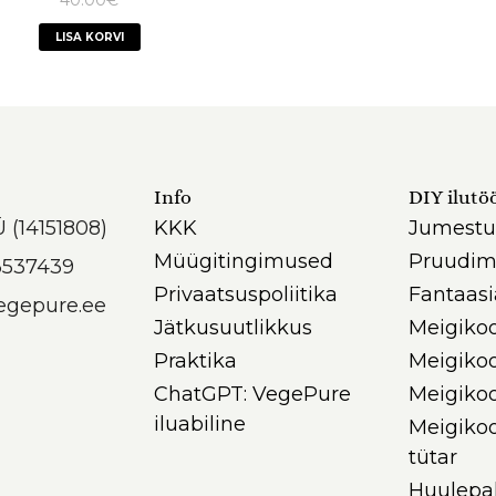
LISA KORVI
Info
DIY ilutö
Ü (14151808)
KKK
Jumestu
Müügitingimused
Pruudim
3537439
Privaatsuspoliitika
Fantaas
egepure.ee
Jätkusuutlikkus
Meigikoo
Praktika
Meigikoo
ChatGPT: VegePure
Meigikoo
iluabiline
Meigikoo
tütar
Huulepal