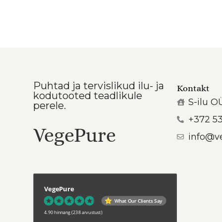
Puhtad ja tervislikud ilu- ja
Kontakt
kodutooted teadlikule
S-ilu O
perele.
+372 5
VegePure
info@v
VegePure
What Our Clients Say
4.90 hinnang
(238 arvustust)