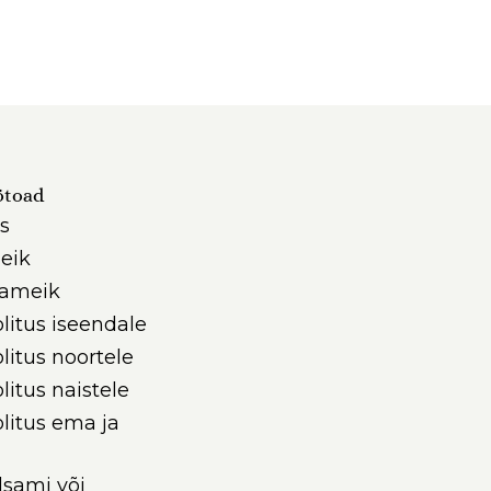
ötoad
s
eik
iameik
litus iseendale
litus noortele
litus naistele
litus ema ja
sami või