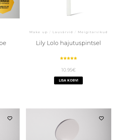
Make up
/
Lauvärvid
/
Meigitarvikud
upe
Lily Lolo hajutuspintsel
Hinnanguga
5.00
10.95
€
/ 5
LISA KORVI