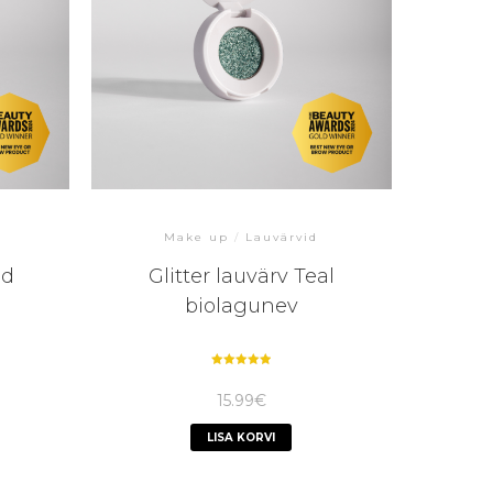
Make up
/
Lauvärvid
ld
Glitter lauvärv Teal
biolagunev
Hinnanguga
5.00
15.99
€
/ 5
LISA KORVI