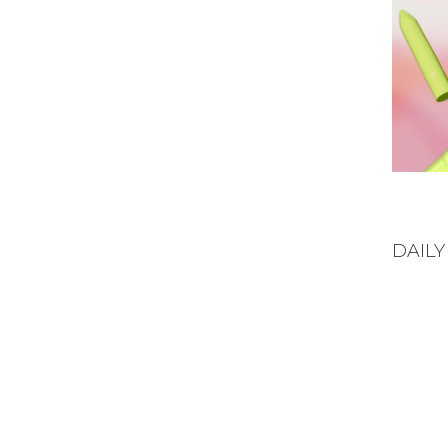
Hinnanguga
5
/ 5
DAILY