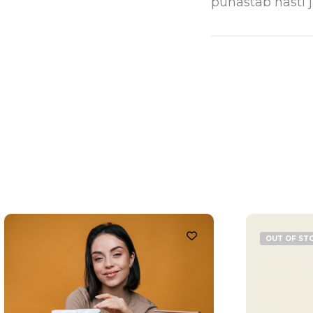
puhastab hästi j
OUT OF ST