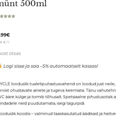
münt 500ml
nnatud
00
/5
iendi
nnangu
.99
€
hjal
8 € / l
aost otsas
Logi sisse ja saa –5% automaatselt kassas!
YCLE looduslik tualetipuhastusvahend on loodud just neile,
ervist ohustavate ainete ja tugeva keemiata.
Tänu vahutehno
C ääre külge ja toimib tõhusalt.
Spetsiaalne pihustusotsik 
indadele neid puudutamata, isegi tagurpidi.
ooduslik koostis – valminud taaskasutatud äädikast ja heitv