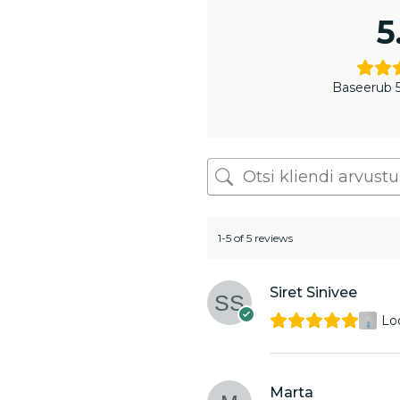
5
Baseerub 5
1-5 of 5 reviews
Siret Sinivee
Lo
Marta