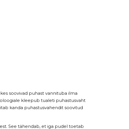
 kes soovivad puhast vannituba ilma
loogiale kleepub tualeti puhastusvaht
aitab kanda puhastusvahendit soovitud
eest. See tähendab, et iga pudel toetab