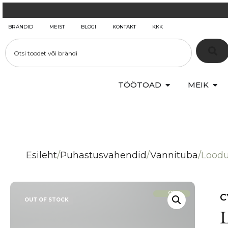
BRÄNDID
MEIST
BLOGI
KONTAKT
KKK
TÖÖTOAD
MEIK
Esileht
/
Puhastusvahendid
/
Vannituba
/
Loodu
C
OUT OF STOCK