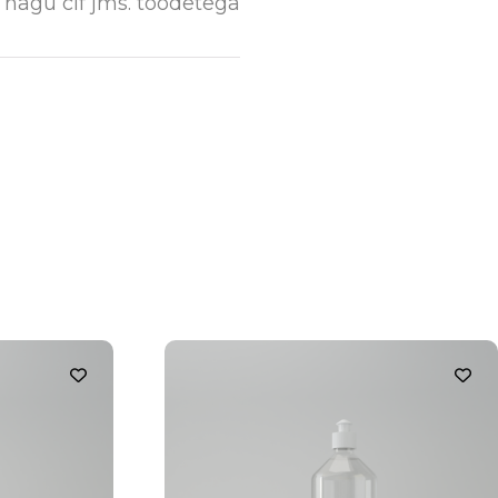
a nagu cif jms. toodetega