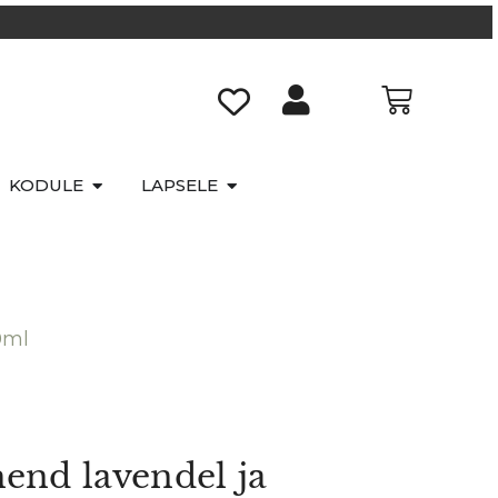
KODULE
LAPSELE
0ml
hend lavendel ja