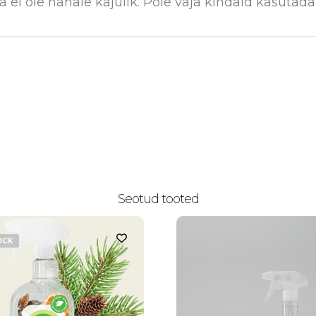
a ei ole nahale kajulik. Pole vaja kindaid kasutad
Seotud tooted
OCK