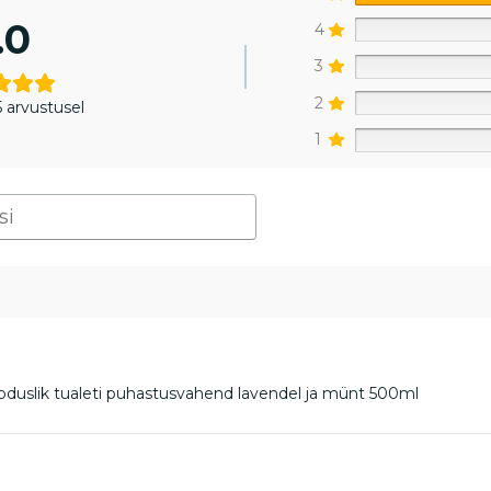
.0
4
3
2
 arvustusel
1
oduslik tualeti puhastusvahend lavendel ja münt 500ml