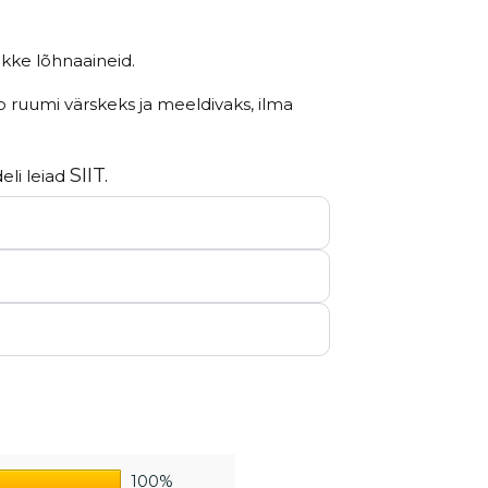
ikke lõhnaaineid.
ab ruumi värskeks ja meeldivaks, ilma
SIIT.
eli leiad
100%