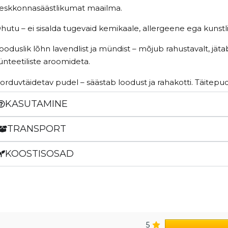
eskkonnasäästlikumat maailma.
hutu – ei sisalda tugevaid kemikaale, allergeene ega kunstl
ooduslik lõhn lavendlist ja mündist – mõjub rahustavalt, jät
ünteetiliste aroomideta.
orduvtäidetav pudel – säästab loodust ja rahakotti. Täitepud
KASUTAMINE
TRANSPORT
KOOSTISOSAD
5