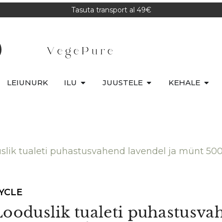
Tasuta transport al 49€
LEIUNURK
ILU
JUUSTELE
KEHALE
slik tualeti puhastusvahend lavendel ja münt 50
YCLE
Looduslik tualeti puhastusva