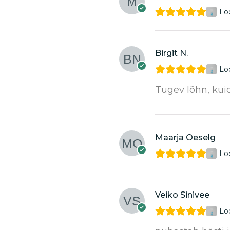
Lo
Birgit N.
Lo
Tugev lõhn, kui
Maarja Oeselg
Lo
Veiko Sinivee
Lo