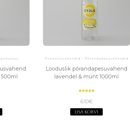
dpuhastus
Puhastusvahendid
/
Põrandapesuvahendid
tusvahend
Looduslik põrandapesuvahend
t 500ml
lavendel & münt 1000ml
Hinnanguga
5.00
6.10
€
/ 5
LISA KORVI