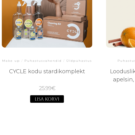
Make up
/
Puhastusvahendid
/
Üldpuhastus
Puhastu
CYCLE kodu stardikomplekt
Loodusli
apelsin
25.99
€
LISA KORVI