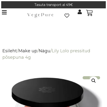
Tasuta transport al 49€
Esileht
/
Make up
/
Nägu
/
Lily Lolo pressitud
põsepuna 4g