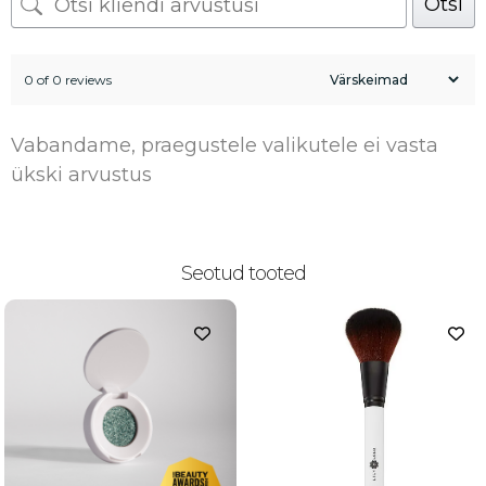
Otsi
0 of 0 reviews
Vabandame, praegustele valikutele ei vasta
ükski arvustus
Seotud tooted