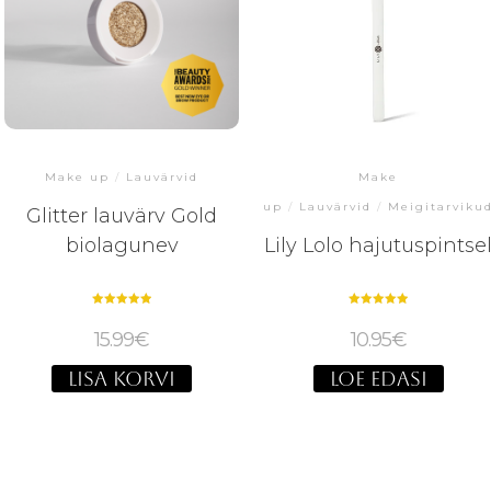
Make up
/
Lauvärvid
Make
up
/
Lauvärvid
/
Meigitarviku
Glitter lauvärv Gold
biolagunev
Lily Lolo hajutuspintse
Hinnanguga
Hinnanguga
5.00
5.00
15.99
€
10.95
€
/ 5
/ 5
LISA KORVI
LOE EDASI