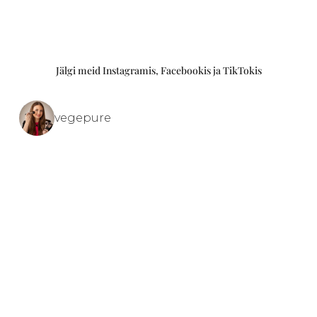
Jälgi meid Instagramis, Facebookis ja TikTokis
vegepure