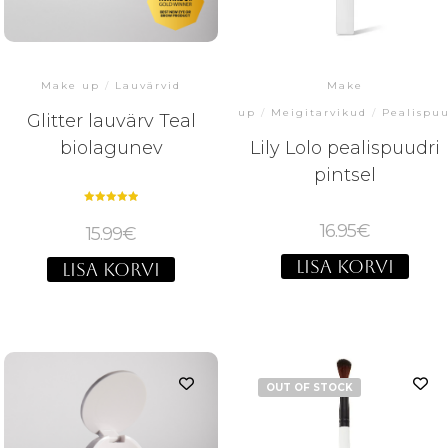
Make up
/
Lauvärvid
Make
up
/
Meigitarvikud
/
Pealispu
Glitter lauvärv Teal
biolagunev
Lily Lolo pealispuudri
pintsel
Hinnanguga
5.00
16.95
€
15.99
€
/ 5
LISA KORVI
LISA KORVI
OUT OF STOCK