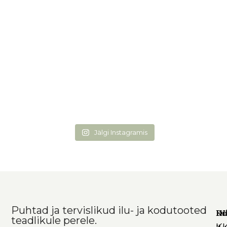
Jälgi Instagramis
Puhtad ja tervislikud ilu- ja kodutooted
Ko
In
DI
teadlikule perele.